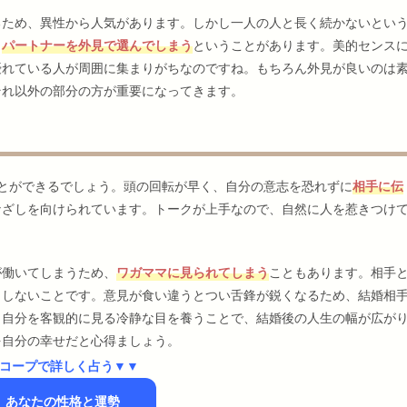
るため、異性から人気があります。しかし一人の人と長く続かないとい
、
パートナーを外見で選んでしまう
ということがあります。美的センス
優れている人が周囲に集まりがちなのですね。もちろん外見が良いのは
それ以外の部分の方が重要になってきます。
とができるでしょう。頭の回転が早く、自分の意志を恐れずに
相手に伝
なざしを向けられています。トークが上手なので、自然に人を惹きつけ
が働いてしまうため、
ワガママに見られてしまう
こともあります。相手
としないことです。意見が食い違うとつい舌鋒が鋭くなるため、結婚相
。自分を客観的に見る冷静な目を養うことで、結婚後の人生の幅が広が
を自分の幸せだと心得ましょう。
コープで詳しく占う▼▼
】あなたの性格と運勢