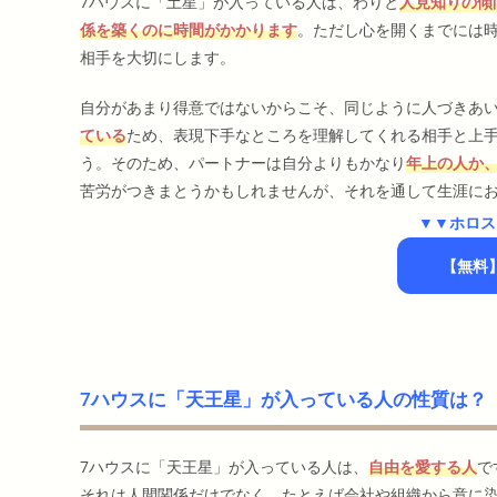
7ハウスに「土星」が入っている人は、わりと
人見知りの傾
係を築くのに時間がかかります
。ただし心を開くまでには
相手を大切にします。
自分があまり得意ではないからこそ、同じように人づきあ
ている
ため、表現下手なところを理解してくれる相手と上
う。そのため、パートナーは自分よりもかなり
年上の人か
苦労がつきまとうかもしれませんが、それを通して生涯に
▼▼ホロス
【無料
7ハウスに「天王星」が入っている人の性質は？
7ハウスに「天王星」が入っている人は、
自由を愛する人
で
それは人間関係だけでなく、たとえば会社や組織から意に