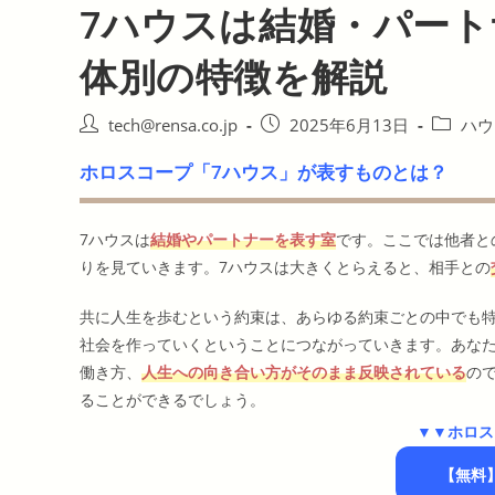
7ハウスは結婚・パー
体別の特徴を解説
投
投
投
tech@rensa.co.jp
2025年6月13日
ハウ
稿
稿
稿
ホロスコープ「7ハウス」が表すものとは？
者:
公
カ
開
テ
日:
ゴ
7ハウスは
結婚やパートナーを表す室
です。ここでは他者と
リ
ー:
りを見ていきます。7ハウスは大きくとらえると、相手との
共に人生を歩むという約束は、あらゆる約束ごとの中でも
社会を作っていくということにつながっていきます。あな
働き方、
人生への向き合い方がそのまま反映されている
の
ることができるでしょう。
▼▼ホロス
【無料