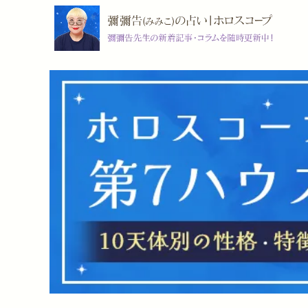
コ
ン
テ
ン
ツ
へ
ス
キ
ッ
プ