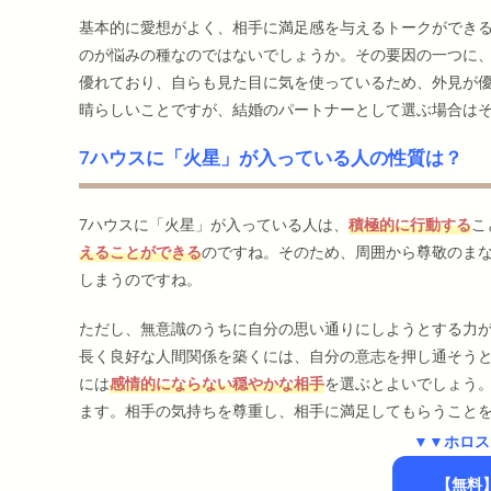
基本的に愛想がよく、相手に満足感を与えるトークができ
のが悩みの種なのではないでしょうか。その要因の一つに
優れており、自らも見た目に気を使っているため、外見が
晴らしいことですが、結婚のパートナーとして選ぶ場合は
7ハウスに「火星」が入っている人の性質は？
7ハウスに「火星」が入っている人は、
積極的に行動する
こ
えることができる
のですね。そのため、周囲から尊敬のま
しまうのですね。
ただし、無意識のうちに自分の思い通りにしようとする力
長く良好な人間関係を築くには、自分の意志を押し通そう
には
感情的にならない穏やかな相手
を選ぶとよいでしょう
ます。相手の気持ちを尊重し、相手に満足してもらうこと
▼▼ホロス
【無料