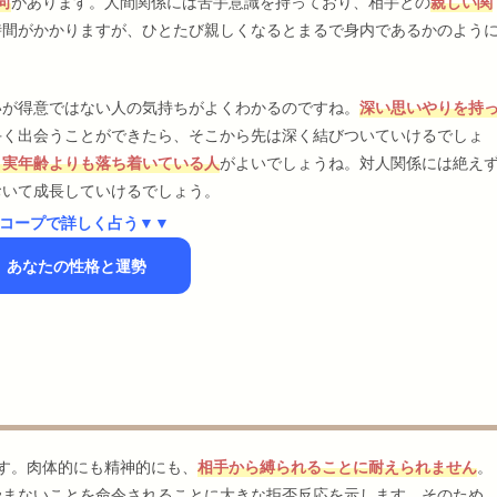
向
があります。人間関係には苦手意識を持っており、相手との
親しい関
時間がかかりますが、ひとたび親しくなるとまるで身内であるかのよう
いが得意ではない人の気持ちがよくわかるのですね。
深い思いやりを持
手く出会うことができたら、そこから先は深く結びついていけるでしょ
、実年齢よりも落ち着いている人
がよいでしょうね。対人関係には絶え
おいて成長していけるでしょう。
コープで詳しく占う▼▼
】あなたの性格と運勢
す。肉体的にも精神的にも、
相手から縛られることに耐えられません
。
染まないことを命令されることに大きな拒否反応を示します。そのため