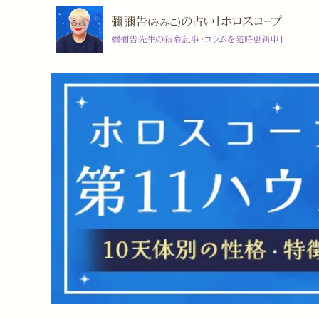
コ
ン
テ
ン
ツ
へ
ス
キ
ッ
プ