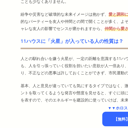
ことも少なくありません。
紛争や災害など破壊的な未来イメージは抱かず、
愛と調和
的なパーティーを友人や仲間との間で開くことが多く、よ
ャレな友人の影響でセンスが磨かれますから、
仲間から愛
11ハウスに「火星」が入っている人の性質は？
人との馴れ合いを嫌う火星が、一定の距離を意識する11ハ
も、人を引っ張っていく役割を担いたい意欲が人一倍あり
り、不正などの悪事は許しておくことができず、市民運動
基本、人と意見が違っていても気にするタイプではなく、
ントを取ってくるような発言や態度を見せると、すぐに頭
を表すので、そのエネルギーを建設的に使っていけば、未
▼▼ホロス
【無料