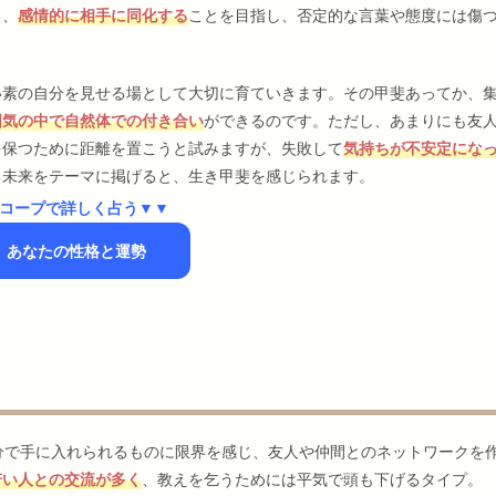
く、
感情的に相手に同化する
ことを目指し、否定的な言葉や態度には傷
い素の自分を見せる場として大切に育ていきます。その甲斐あってか、
囲気の中で自然体での付き合い
ができるのです。ただし、あまりにも友
を保つために距離を置こうと試みますが、失敗して
気持ちが不安定にな
る未来をテーマに掲げると、生き甲斐を感じられます。
コープで詳しく占う▼▼
】あなたの性格と運勢
分で手に入れられるものに限界を感じ、友人や仲間とのネットワークを
若い人との交流が多く
、教えを乞うためには平気で頭も下げるタイプ。