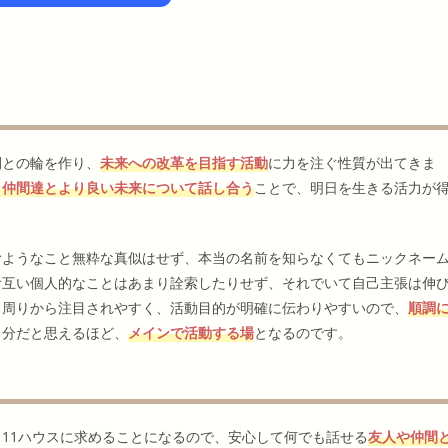
間との輪を作り、
未来への改革を目指す活動
に力を注ぐ性質が出てきま
う仲間達とより良い未来について話し合う
ことで、明日を生きる活力が
むようなこと無粋な真似はせず、本当の名前を知らなくてもニックネー
お互い個人的なことはあまり詮索したりせず、それでいて自己主張は伸
。周りから注目されやすく、活動目的が明確に伝わりやすいので、
順調
自分だと思えるほど、
メインで活動する場
となるのです。
11ハウスに求めることになるので、安心して何でも話せる
友人や仲間