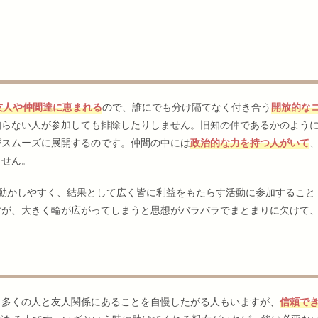
友人や仲間達に恵まれる
ので、誰にでも分け隔てなく付き合う
開放的な
知らない人が参加しても排除したりしません。旧知の仲であるかのよう
がスムーズに展開するのです。仲間の中には
政治的な力を持つ人がいて
ません。
動かしやすく、結果として広く皆に利益をもたらす活動に参加すること
すが、大きく輪が広がってしまうと思想がバラバラでまとまりに欠けて
。
。多くの人と友人関係にあることを自慢したがる人もいますが、
信頼で