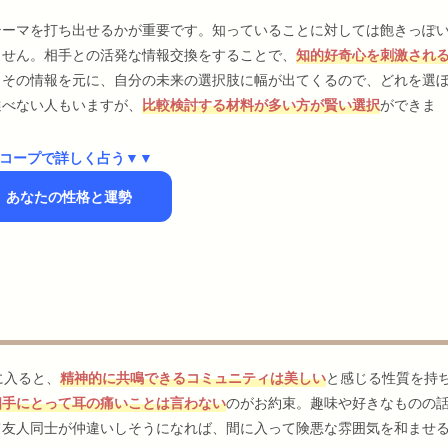
テーマを打ち出せるかが重要です。知っていることに対しては飽きっぽ
ません。相手との活発な情報交換をすることで、
知的好奇心を刺激され
。その情報を元に、自分の未来の選択肢に幅が出てくるので、どれを選
選べない人もいますが、
比較検討する材料が多い方が賢い選択
ができま
コープで詳しく占う▼▼
】あなたの性格と運勢
に入ると、
精神的に共鳴できるコミュニティは美しい
と感じる性質を持
相手にとって耳の痛いことは言わない
のがお約束。趣味や好きなものの
て友人同士が仲違いしそうになれば、間に入って険悪な雰囲気を和ませ