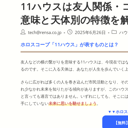
11ハウスは友人関係・
意味と天体別の特徴を
投
投
投
tech@rensa.co.jp
2025年6月26日
ハウ
稿
稿
稿
ホロスコープ「11ハウス」が表すものとは？
者:
公
カ
開
テ
日:
ゴ
友人などの横の繋がりを意味する11ハウスは、今現在では
リ
ー:
るのです。そこに入る天体は、あなたが人生を歩んでいく
さらに広がれば多くの人を巻き込んだ市民活動となり、その
れ少なかれ未来を知りたがる傾向がありますが、このハウ
と言っても過言ではありません。いずれにしても、そこに
手にしていない
未来に思いを馳せましょう
。
▼▼ホロス
【無料