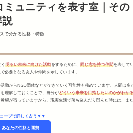
コミュニティを表す室｜その
解説
スで分かる性格・特徴
なく
明るい未来に向けた活動
をするために、
同じ志を持つ仲間
を表して
上で必要となる友人や仲間を示しています。
活動からNGO団体などができていく可能性も秘めています。人間は多
スを理解しておくことで、自分が
どういう未来を目指したいのかがわか
は希望が宿っていますから、現実生活で落ち込んだり凹んだ時には、ま
コープで詳しく占う▼▼
】あなたの性格と運勢