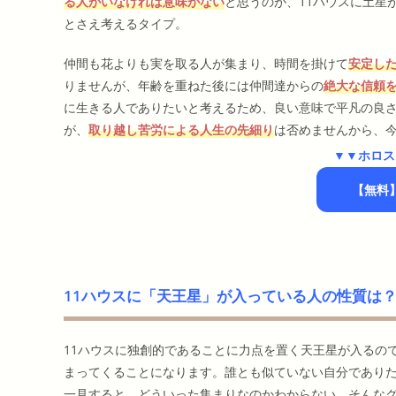
る人がいなければ意味がない
と思うのが、11ハウスに土星
とさえ考えるタイプ。
仲間も花よりも実を取る人が集まり、時間を掛けて
安定し
りませんが、年齢を重ねた後には仲間達からの
絶大な信頼
に生きる人でありたいと考えるため、良い意味で平凡の良
が、
取り越し苦労による人生の先細り
は否めませんから、
▼▼ホロス
【無料
11ハウスに「天王星」が入っている人の性質は
11ハウスに独創的であることに力点を置く天王星が入るの
まってくることになります。誰とも似ていない自分であり
一見すると、どういった集まりなのかわからない。そんな