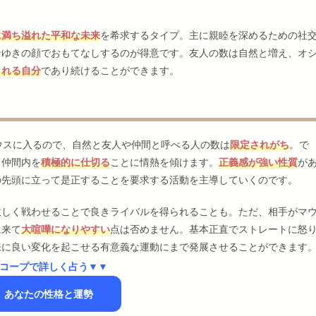
に満ち溢れた平和な未来
を希求するタイプ。主に親睦を深めるための社
そゆきの顔でおもてなしするのが得意です。友人の数は自然と増え、オ
される自分
であり続けることができます。
ウスに入るので、自然と友人や仲間と呼べる人の数は
限定されがち
。で
、仲間内を
積極的に仕切る
ことに情熱を傾けます。
正義感が強い性質
が
の先頭に立って是正することを要求する活動を主導していくのです。
激しく戦わせることで良きライバルを得られることも。ただ、相手がマ
に来て
大喧嘩になりやすい
点は否めません。基本正直でストレートに怒
来に良い変化を起こせる有意義な運動にまで発展させることができます
コープで詳しく占う▼▼
】あなたの性格と運勢