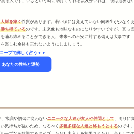
がある人です。いざという時に助けてくれる親友がいれば、後は必要な
た人脈を築く
性質があります。若い頃には覚えていない同級生が少なく
を勝ち得ている
のです。未来像も地味なものになりやすいですが、真っ
さを噛み締めることができる人。未来への不安に対する備えは大事です
今を楽しむ余裕も忘れないようにしましょう。
コープで詳しく占う▼▼
】あなたの性格と運勢
？
で、常識や慣習に従わない
ユニークな人達が友人や仲間として
、周りに
たい気持ちが強いため、なるべく
多種多様な人達と絡もうとする
のです
グループなら歓迎するタイプ。ただし出入りを制限されたり、会として