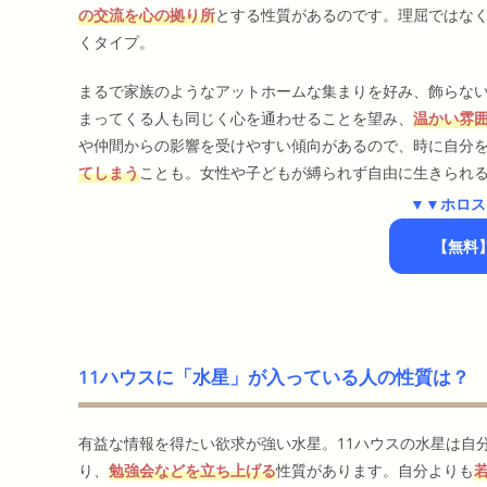
の交流を心の拠り所
とする性質があるのです。理屈ではな
くタイプ。
まるで家族のようなアットホームな集まりを好み、飾らな
まってくる人も同じく心を通わせることを望み、
温かい雰
や仲間からの影響を受けやすい傾向があるので、時に自分
てしまう
ことも。女性や子どもが縛られず自由に生きられ
▼▼ホロス
【無料
11ハウスに「水星」が入っている人の性質は？
有益な情報を得たい欲求が強い水星。11ハウスの水星は自
り、
勉強会などを立ち上げる
性質があります。自分よりも