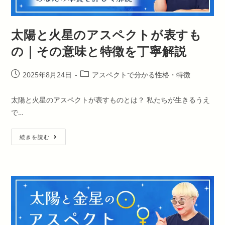
の
｜
そ
の
太陽と火星のアスペクトが表すも
意
味
と
の｜その意味と特徴を丁寧解説
特
徴
を
丁
投
投
2025年8月24日
アスペクトで分かる性格・特徴
寧
稿
稿
解
説
公
カ
太陽と火星のアスペクトが表すものとは？ 私たちが生きるうえ
開
テ
で…
日:
ゴ
リ
太
ー:
続きを読む
陽
と
火
星
の
ア
ス
ペ
ク
ト
が
表