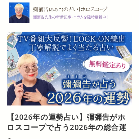
コ
ン
テ
ン
ツ
へ
ス
キ
ッ
プ
【2026年の運勢占い】彌彌告がホ
ロスコープで占う2026年の総合運