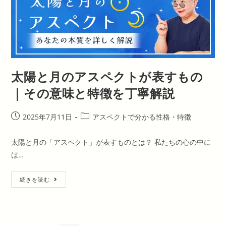
ク
ト
が
表
す
も
の
｜
そ
の
太陽と月のアスペクトが表すもの
意
味
と
｜その意味と特徴を丁寧解説
特
徴
を
丁
投
投
2025年7月11日
アスペクトで分かる性格・特徴
寧
稿
稿
解
説
公
カ
太陽と月の「アスペクト」が表すものとは？ 私たちの心の中に
開
テ
は…
日:
ゴ
リ
太
ー:
続きを読む
陽
と
月
の
ア
ス