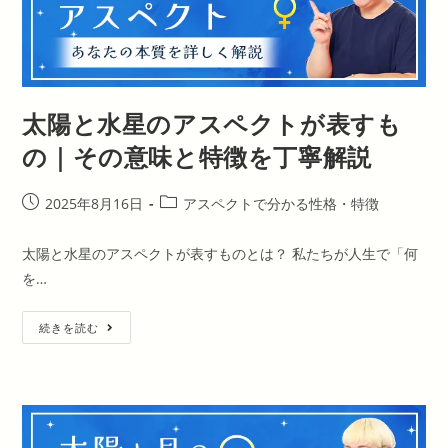
が
表
す
も
の
｜
そ
の
太陽と水星のアスペクトが表すも
意
味
と
の｜その意味と特徴を丁寧解説
特
徴
を
丁
投
投
2025年8月16日
アスペクトで分かる性格・特徴
寧
稿
稿
解
説
公
カ
太陽と水星のアスペクトが表すものとは？ 私たちが人生で「何
開
テ
を…
日:
ゴ
リ
太
ー:
続きを読む
陽
と
水
星
の
ア
ス
ペ