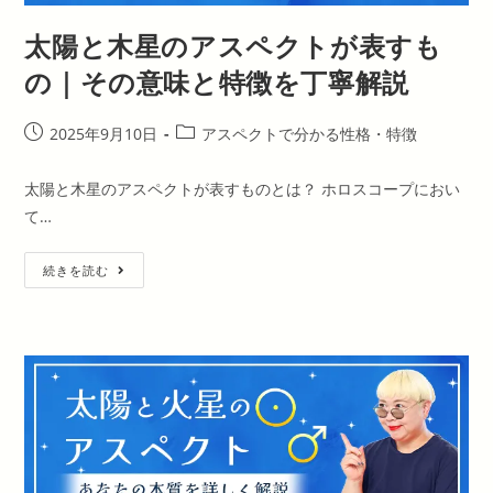
そ
の
太陽と木星のアスペクトが表すも
意
味
と
の｜その意味と特徴を丁寧解説
特
徴
を
丁
投
投
2025年9月10日
アスペクトで分かる性格・特徴
寧
稿
稿
解
説
公
カ
太陽と木星のアスペクトが表すものとは？ ホロスコープにおい
開
テ
て…
日:
ゴ
リ
太
ー:
続きを読む
陽
と
木
星
の
ア
ス
ペ
ク
ト
が
表
す
も