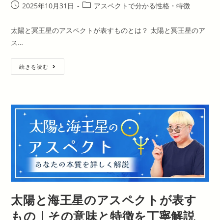
運
投
投
2025年10月31日
アスペクトで分かる性格・特徴
稿
稿
公
カ
太陽と冥王星のアスペクトが表すものとは？ 太陽と冥王星のア
開
テ
ス…
日:
ゴ
リ
太
ー:
続きを読む
陽
と
冥
王
星
の
ア
ス
ペ
ク
ト
が
表
す
も
の
｜
そ
太陽と海王星のアスペクトが表す
の
意
味
もの｜その意味と特徴を丁寧解説
と