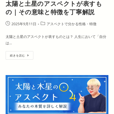
太陽と土星のアスペクトが表すも
の
意
味
の｜その意味と特徴を丁寧解説
と
特
徴
を
投
投
2025年9月11日
アスペクトで分かる性格・特徴
丁
稿
稿
寧
解
公
カ
太陽と土星のアスペクトが表すものとは？ 人生において「自分
説
開
テ
は…
日:
ゴ
リ
太
ー:
続きを読む
陽
と
土
星
の
ア
ス
ペ
ク
ト
が
表
す
も
の
｜