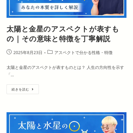
す
も
の
｜
そ
の
太陽と金星のアスペクトが表すも
意
味
と
の｜その意味と特徴を丁寧解説
特
徴
を
丁
投
投
2025年8月23日
アスペクトで分かる性格・特徴
寧
稿
稿
解
説
公
カ
太陽と金星のアスペクトが表すものとは？ 人生の方向性を示す
開
テ
「…
日:
ゴ
リ
太
ー:
続きを読む
陽
と
金
星
の
ア
ス
ペ
ク
ト