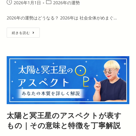
投
投
2026年1月1日
2026年の運勢
稿
稿
公
カ
2026年の運勢はどうなる？ 2026年は 社会全体がめまぐ…
開
テ
日:
ゴ
【2026
続きを読む
リ
年
ー:
の
運
勢
占
い】
彌
彌
告
が
ホ
ロ
ス
コ
ー
プ
で
占
太陽と冥王星のアスペクトが表す
う
2026
年
もの｜その意味と特徴を丁寧解説
の
総
合