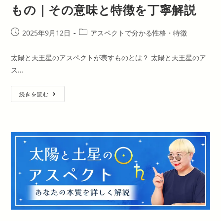
味
もの｜その意味と特徴を丁寧解説
と
特
徴
を
投
投
2025年9月12日
アスペクトで分かる性格・特徴
丁
稿
稿
寧
解
公
カ
太陽と天王星のアスペクトが表すものとは？ 太陽と天王星のア
説
開
テ
ス…
日:
ゴ
リ
太
ー:
続きを読む
陽
と
天
王
星
の
ア
ス
ペ
ク
ト
が
表
す
も
の
｜
そ