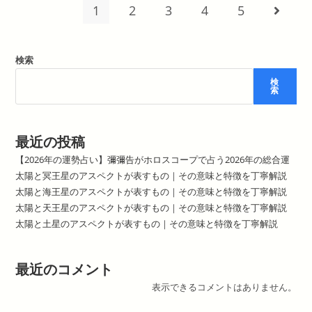
ペ
1
2
3
4
5
次のペ
ク
ト
が
表
す
検索
も
の
｜
検
索
そ
の
意
味
と
最近の投稿
特
徴
【2026年の運勢占い】彌彌告がホロスコープで占う2026年の総合運
を
丁
太陽と冥王星のアスペクトが表すもの｜その意味と特徴を丁寧解説
寧
解
太陽と海王星のアスペクトが表すもの｜その意味と特徴を丁寧解説
説
太陽と天王星のアスペクトが表すもの｜その意味と特徴を丁寧解説
太陽と土星のアスペクトが表すもの｜その意味と特徴を丁寧解説
最近のコメント
表示できるコメントはありません。