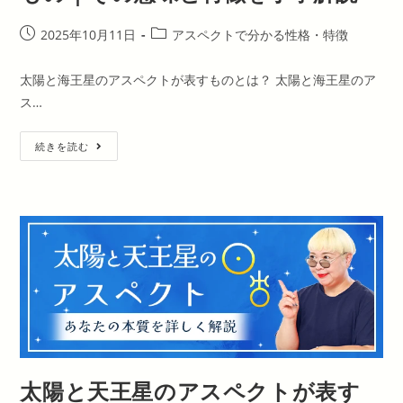
特
徴
を
投
投
2025年10月11日
アスペクトで分かる性格・特徴
丁
稿
稿
寧
解
公
カ
太陽と海王星のアスペクトが表すものとは？ 太陽と海王星のア
説
開
テ
ス…
日:
ゴ
リ
太
ー:
続きを読む
陽
と
海
王
星
の
ア
ス
ペ
ク
ト
が
表
す
も
の
｜
そ
太陽と天王星のアスペクトが表す
の
意