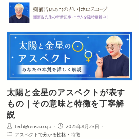
コ
ン
テ
ン
ツ
へ
ス
キ
ッ
プ
太陽と金星のアスペクトが表す
もの｜その意味と特徴を丁寧解
説
投
投
tech@rensa.co.jp
2025年8月23日
稿
稿
投
アスペクトで分かる性格・特徴