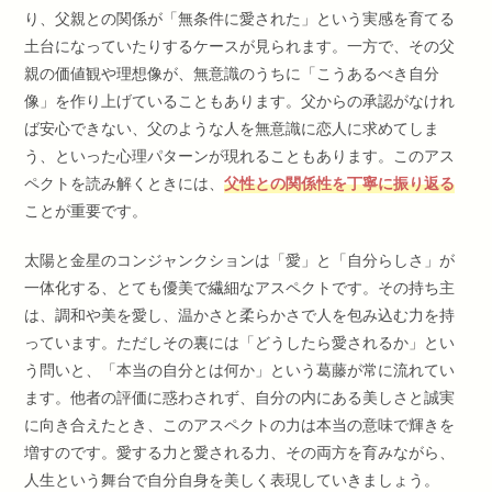
り、父親との関係が「無条件に愛された」という実感を育てる
土台になっていたりするケースが見られます。一方で、その父
親の価値観や理想像が、無意識のうちに「こうあるべき自分
像」を作り上げていることもあります。父からの承認がなけれ
ば安心できない、父のような人を無意識に恋人に求めてしま
う、といった心理パターンが現れることもあります。このアス
ペクトを読み解くときには、
父性との関係性を丁寧に振り返る
ことが重要です。
太陽と金星のコンジャンクションは「愛」と「自分らしさ」が
一体化する、とても優美で繊細なアスペクトです。その持ち主
は、調和や美を愛し、温かさと柔らかさで人を包み込む力を持
っています。ただしその裏には「どうしたら愛されるか」とい
う問いと、「本当の自分とは何か」という葛藤が常に流れてい
ます。他者の評価に惑わされず、自分の内にある美しさと誠実
に向き合えたとき、このアスペクトの力は本当の意味で輝きを
増すのです。愛する力と愛される力、その両方を育みながら、
人生という舞台で自分自身を美しく表現していきましょう。