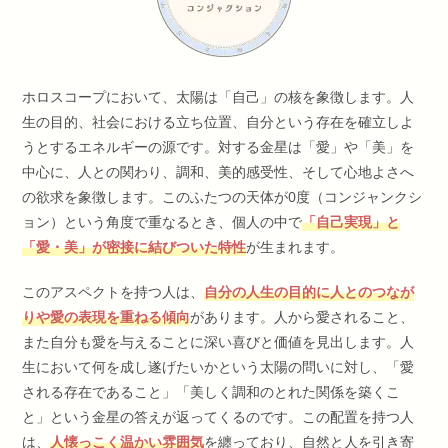
ホロスコープにおいて、太陽は「自己」の核を象徴します。人
生の目的、社会における立ち位置、自分という存在を確立しよ
うとするエネルギーの源です。対する金星は「愛」や「美」を
中心に、人との関わり、調和、美的感受性、そして心地よさへ
の欲求を象徴します。このふたつの天体が0度（コンジャンクシ
ョン）という角度で重なるとき、個人の中で
「自己実現」と
「愛・美」が密接に結びついた特性
が生まれます。
このアスペクトを持つ人は、
自分の人生の目的に人とのつなが
りや愛の表現を重ねる傾向
があります。人から愛されること、
また自分も愛を与えることに深い喜びと価値を見出します。人
生において何を成し遂げたいかという太陽の問いに対し、「愛
される存在であること」「美しく調和のとれた関係を築くこ
と」という金星の答えが返ってくるのです。この配置を持つ人
は、
人懐っこく温かい雰囲気
を纏っており、自然と人を引き寄