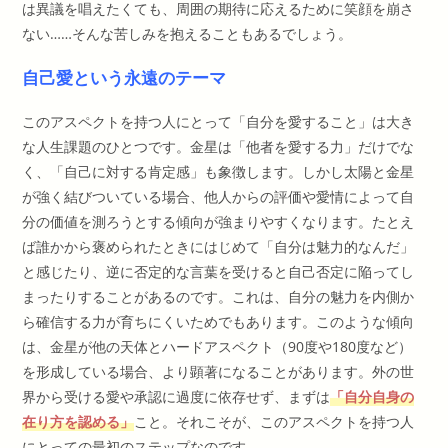
は異議を唱えたくても、周囲の期待に応えるために笑顔を崩さ
ない……そんな苦しみを抱えることもあるでしょう。
自己愛という永遠のテーマ
このアスペクトを持つ人にとって「自分を愛すること」は大き
な人生課題のひとつです。金星は「他者を愛する力」だけでな
く、「自己に対する肯定感」も象徴します。しかし太陽と金星
が強く結びついている場合、他人からの評価や愛情によって自
分の価値を測ろうとする傾向が強まりやすくなります。たとえ
ば誰かから褒められたときにはじめて「自分は魅力的なんだ」
と感じたり、逆に否定的な言葉を受けると自己否定に陥ってし
まったりすることがあるのです。これは、自分の魅力を内側か
ら確信する力が育ちにくいためでもあります。このような傾向
は、金星が他の天体とハードアスペクト（90度や180度など）
を形成している場合、より顕著になることがあります。外の世
界から受ける愛や承認に過度に依存せず、まずは
「自分自身の
在り方を認める」
こと。それこそが、このアスペクトを持つ人
にとっての最初のステップなのです。