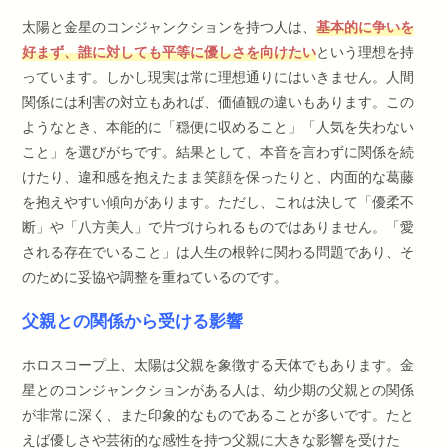
太陽と金星のコンジャンクションを持つ人は、
基本的に争いを
好まず、誰に対しても平等に優しさを向けたい
という理想を持
っています。しかし現実は常に理想通りにはいきません。人間
関係には利害の対立もあれば、価値観の違いもあります。この
ようなとき、本能的に「穏便に収めること」「人気を失わない
こと」を選びがちです。結果として、本音を言わずに関係を続
けたり、違和感を抱えたまま笑顔を保ったりと、内面的な葛藤
を抱えやすい傾向があります。ただし、これは決して「優柔不
断」や「八方美人」で片づけられるものではありません。「愛
される存在でいること」は人生の根幹に関わる問題であり、そ
のために妥協や調整を重ねているのです。
父親との関係から受ける影響
ホロスコープ上、太陽は父親を象徴する天体でもあります。金
星とのコンジャンクションがある人は、幼少期の父親との関係
が非常に深く、また印象的なものであることが多いです。たと
えば優しさや芸術的な感性を持つ父親に大きな影響を受けた