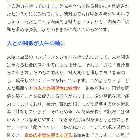
せる魅力を持っています。外見や立ち居振る舞いにも洗練され
たセンスがにじみ出ており、初対面でも好印象を与えやすいで
しょう。ただしこれは表面的な魅力というよりも、内面の「調
和を求める姿勢」がそのまま外に表れているのです。
人との関係が人生の軸に
太陽と金星のコンジャンクションを持つ人にとって、人間関係
は単なる社会的スキルではありません。それはまさに「自分自
身の生き方」そのものであり、対人関係を通して自己を確認
し、成長していくテーマを持っています。このような人は、ど
んな場面でも
他人との関係性に敏感
で、衝突を避け、円満な関
係を築くことを最優先する傾向があります。場の空気を読む能
力にも長けており、自分の言動が相手にどう影響するかを無意
識に計算しています。そのため争いや葛藤が長引く状況には強
いストレスを感じやすく、できるだけ調和を保とうと努力しま
す。一方で「愛されたい」「好かれたい」という欲求が過度に
働くと、
自己の本音を抑えすぎる
場面も出てきます。心の奥で