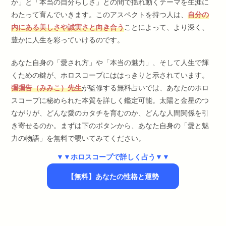
か」と「本当の自分らしさ」との間で揺れ動くテーマを生涯に
わたって育んでいきます。このアスペクトを持つ人は、
自分の
内にある美しさや誠実さと向き合う
ことによって、より深く、
豊かに人生を彩っていけるのです。
あなた自身の「愛され方」や「本当の魅力」、そして人生で輝
くための鍵が、ホロスコープにははっきりと示されています。
彌彌告（みみこ）先生
が監修する無料占いでは、あなたのホロ
スコープに秘められた本質を詳しく鑑定可能。太陽と金星のつ
ながりが、どんな愛のカタチを育むのか、どんな人間関係を引
き寄せるのか。まずは下のボタンから、あなた自身の「愛と魅
力の物語」を無料で覗いてみてください。
▼▼ホロスコープで詳しく占う▼▼
【無料】あなたの性格と運勢