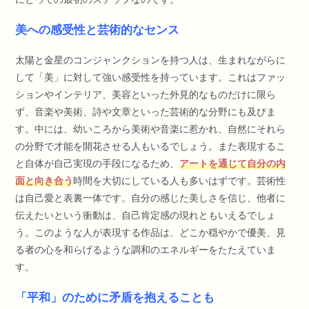
美への感受性と芸術的なセンス
太陽と金星のコンジャンクションを持つ人は、生まれながらに
して「美」に対して強い感受性を持っています。これはファッ
ションやインテリア、美容といった外見的なものだけに限ら
ず、音楽や美術、詩や文章といった芸術的な分野にも及びま
す。中には、幼いころから美術や音楽に惹かれ、自然にそれら
の分野で才能を開花させる人もいるでしょう。また表現するこ
と自体が自己実現の手段になるため、
アートを通じて自分の内
面と向き合う
時間を大切にしている人も多いはずです。芸術性
は自己愛と表裏一体です。自分の感じた美しさを信じ、他者に
伝えたいという衝動は、自己肯定感の現れともいえるでしょ
う。このような人が表現する作品は、どこか穏やかで優美、見
る者の心を和らげるような調和のエネルギーをたたえていま
す。
「平和」のために矛盾を抱えることも