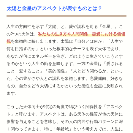
者:
公
稿
開
太陽と金星のアスペクトが表すものとは？
カ
日:
テ
ゴ
人生の方向性を示す「太陽」と、愛や調和を司る「金星」。こ
リ
ー:
の2つの天体は、
私たちの生き方や人間関係、恋愛における価値
観
を象徴的に映し出します。太陽は「自分とは何か」「人生で
何を目指すのか」といった根本的なテーマを表す天体であり、
あなたが何にエネルギーを注ぎ、どのように生きていこうとす
るのかという人生の軸を意味します。一方の金星は「愛される
こと・愛すること」「美的感性」「人とどう関わるか」といっ
た、心の豊かさや人との調和を象徴します。恋愛傾向、好きな
もの、自分をどう大切にするかといった感性も金星に反映され
ます。
こうした天体同士が特定の角度で結びつく関係性を「アスペク
ト」と呼びます。アスペクトは、ある天体の性質が他の天体に
影響を与えることを意味し、その人の内面や行動パターンに深
く関わってきます。特に「年齢域」という考え方では、人生に