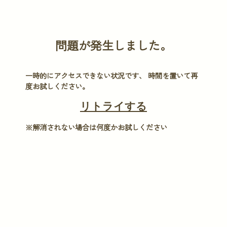
×
問題が発生しました。
鑑定メニュ
今日の運勢
一時的にアクセスできない状況です、 時間を置いて再
度お試しください。
プレミアム鑑
リトライする
無料鑑定
※解消されない場合は何度かお試しください
基本性格診断
彌彌告式開運
今日のタロッ
無料タロット